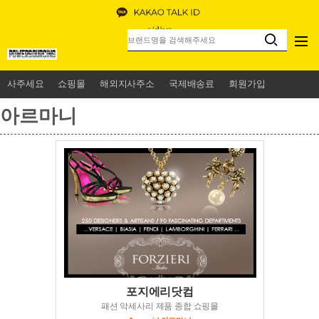
<
/div>
사주세요
쇼핑몰
해외지사주소
국제배송료
회원가입
아르마니
포지에리닷컴
패션 악세사리 제품 종합 쇼핑몰