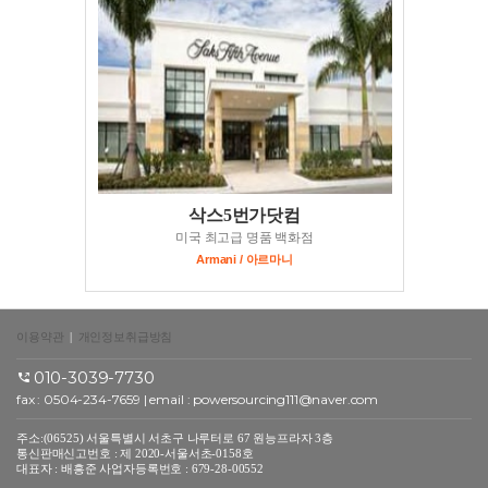
삭스5번가닷컴
미국 최고급 명품 백화점
Armani / 아르마니
이용약관
|
개인정보취급방침
010-3039-7730
fax : 0504-234-7659 | email :
powersourcing111@naver.com
주소:(06525) 서울특별시 서초구 나루터로 67 원능프라자 3층
통신판매신고번호 : 제 2020-서울서초-0158호
대표자 : 배흥준 사업자등록번호 : 679-28-00552