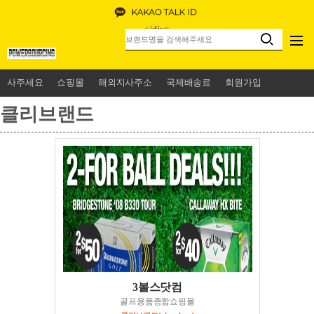
<
/div>
사주세요
쇼핑몰
해외지사주소
국제배송료
회원가입
클리브랜드
3볼스닷컴
골프용품종합쇼핑몰