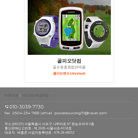
골피오닷컴
골프용품종합판매몰
클리브랜드/cleveland
이용약관
|
개인정보취급방침
010-3039-7730
fax : 0504-234-7659 | email :
powersourcing111@naver.com
주소:(06525) 서울특별시 서초구 나루터로 67 원능프라자 3층
통신판매신고번호 : 제 2020-서울서초-0158호
대표자 : 배흥준 사업자등록번호 : 679-28-00552