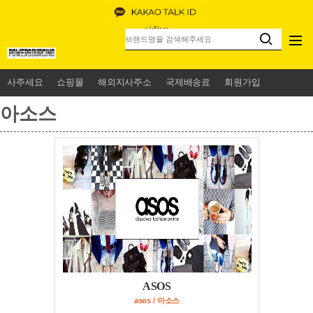
<
/div>
사주세요
쇼핑몰
해외지사주소
국제배송료
회원가입
아소스
ASOS
asos / 아소스