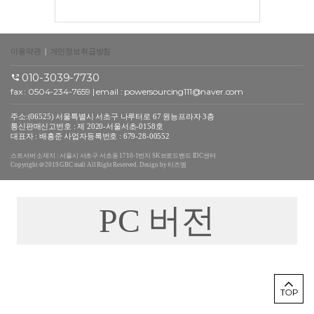
이용약관
|
개인정보취급방침
010-3039-7730
fax : 0504-234-7659 | email :
powersourcing111@naver.com
주소:(06525) 서울특별시 서초구 나루터로 67 원능프라자 3층
통신판매신고번호 : 제 2020-서울서초-0158호
대표자 : 배흥준 사업자등록번호 : 679-28-00552
스트서버 소재지 : 서울시 서초구 서초동 1710-1번지 SK브로드밴드 IDC센터
Copyright ＠2019 GBC mall All Right Reserved. Design by 티즈엠
PC 버전