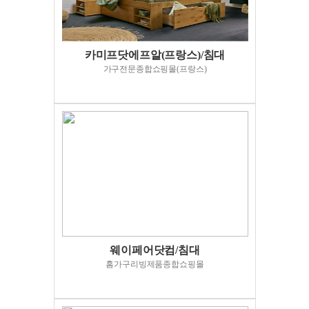
카미프닷에프알(프랑스)/침대
가구전문종합쇼핑몰(프랑스)
웨이페어닷컴/침대
홈가구리빙제품종합쇼핑몰