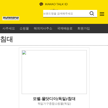
<
/div>
사주세요
쇼핑몰
해외지사주소
국제배송료
회원가입
침대
모벨-몰닷디이(독일)/침대
독일가구종합쇼핑몰(독일)