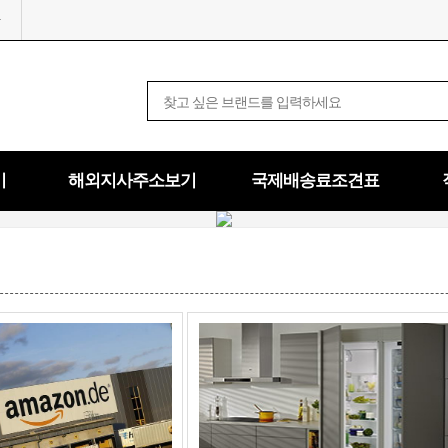
기
해외지사주소보기
국제배송료조견표