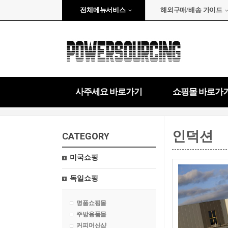
전체메뉴서비스
해외구매/배송 가이드
사주세요 바로가기
쇼핑몰 바로가
인덕션
CATEGORY
미국쇼핑
독일쇼핑
명품쇼핑몰
주방용품몰
커피머신샵