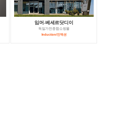
임머-베세르닷디이
독일가전종합쇼핑몰
Induction/인덕션