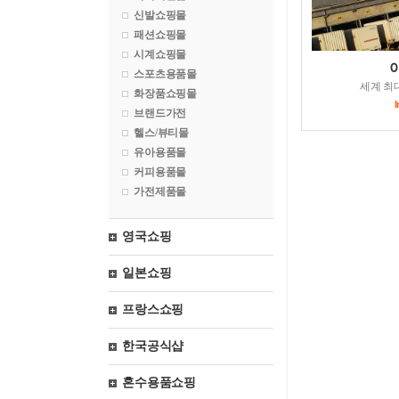
신발쇼핑몰
패션쇼핑몰
시계쇼핑몰
스포츠용품몰
세계 최
화장품쇼핑몰
브랜드가전
헬스/뷰티몰
유아용품몰
커피용품몰
가전제품몰
영국쇼핑
일본쇼핑
프랑스쇼핑
한국공식샵
혼수용품쇼핑