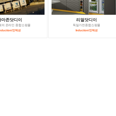
아마존닷디이
리얼닷디이
대의 온라인 종합쇼핑몰
독일가전종합쇼핑몰
Induction/인덕션
Induction/인덕션