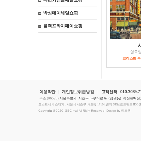
독립기념일세일쇼핑
박싱데이세일쇼핑
블랙프라이데이쇼핑
영국
크리스찬 루부탱 
이용약관
|
개인정보취급방침
|
고객센터 :
010-3039-
)
주소:(06525
서울특별시 서초구 나루터로 67 (잠원동) 통신판매신고
호스트서버 소재지 : 서울시 서초구 서초동 1710-1번지 SK브로드밴드 IDC
Copyright ＠2020 GBC mall All Right Reserved. Design by 티즈엠