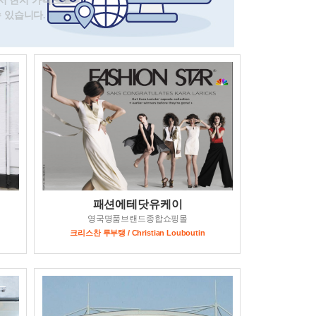
몰에서 현지 가격으로
 있습니다.
패션에테닷유케이
영국명품브랜드종합쇼핑몰
크리스찬 루부탱 / Christian Louboutin