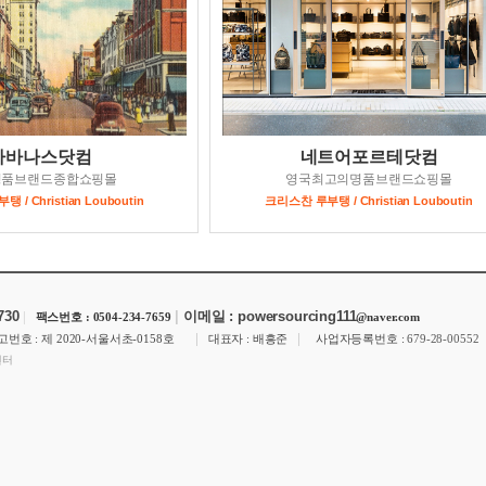
사바나스닷컴
네트어포르테닷컴
명품브랜드종합쇼핑몰
영국최고의명품브랜드쇼핑몰
/ Christian Louboutin
크리스찬 루부탱 / Christian Louboutin
7730
|
|
이메일 : powersourcing111
팩스번호 : 0504-234-7659
@naver.com
|
|
번호 : 제 2020-서울서초-0158호
대표자 : 배흥준
사업자등록번호 :
679-28-00552
센터