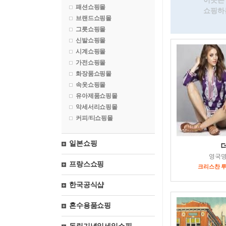
이곳은 
패션쇼핑몰
쇼핑하
브랜드쇼핑몰
그릇쇼핑몰
신발쇼핑몰
시계쇼핑몰
가전쇼핑몰
화장품쇼핑몰
속옷쇼핑몰
유아제품쇼핑몰
악세서리쇼핑몰
커피/티쇼핑몰
일본쇼핑
영국
프랑스쇼핑
크리스찬 루부탱
한국공식샵
혼수용품쇼핑