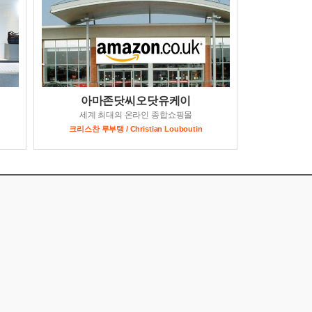
아마존닷씨오닷유케이
세계 최대의 온라인 종합쇼핑몰
크리스찬 루부탱 / Christian Louboutin