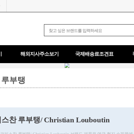
기
해외지사주소보기
국제배송료조견표
 루부탱
찬 루부탱/ Christian Louboutin