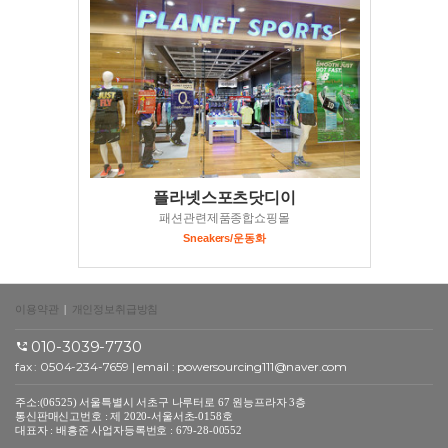
플라넷스포츠닷디이
패션관련제품종합쇼핑몰
Sneakers/운동화
이용약관
|
개인정보취급방침
010-3039-7730
fax : 0504-234-7659 | email :
powersourcing111@naver.com
주소:(06525) 서울특별시 서초구 나루터로 67 원능프라자 3층
통신판매신고번호 : 제 2020-서울서초-0158호
대표자 : 배흥준 사업자등록번호 : 679-28-00552