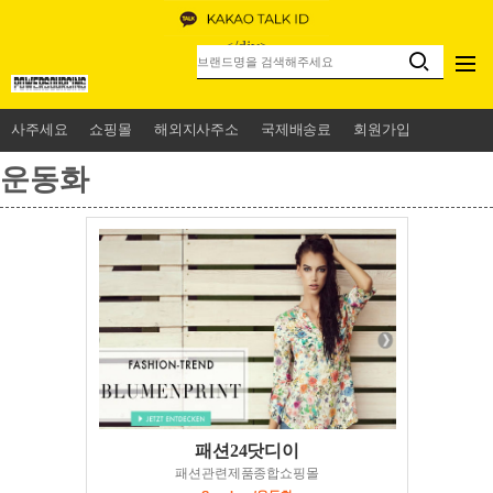
<
/div>
사주세요
쇼핑몰
해외지사주소
국제배송료
회원가입
운동화
패션24닷디이
패션관련제품종합쇼핑몰