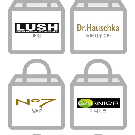
러쉬
닥터하우쉬카
넘버7
가니에르