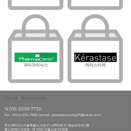
파마크리닉스
케라스타제
이용약관
|
개인정보취급방침
010-3039-7730
fax : 0504-234-7659 | email :
powersourcing111@naver.com
주소:(06525) 서울특별시 서초구 나루터로 67 원능프라자 3층
통신판매신고번호 : 제 2020-서울서초-0158호