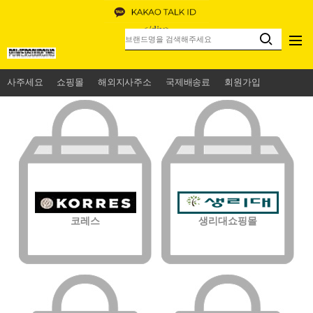
<
/div>
사주세요
쇼핑몰
해외지사주소
국제배송료
회원가입
코레스
생리대쇼핑몰