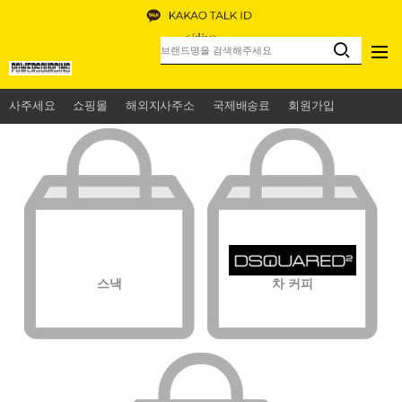
<
/div>
사주세요
쇼핑몰
해외지사주소
국제배송료
회원가입
스낵
차 커피