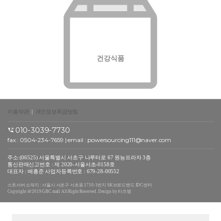
건강식품
이용약관
|
개인정보취급방침
010-3039-7730
fax : 0504-234-7659 | email :
powersourcing111@naver.com
주소:(06525) 서울특별시 서초구 나루터로 67 원능프라자 3층
통신판매신고번호 : 제 2020-서울서초-0158호
대표자 : 배흥준 사업자등록번호 : 679-28-00552
스트서버 소재지 : 서울시 서초구 서초동 1710-1번지 SK브로드밴드 IDC센터
Copyright ＠2019 GBC mall All Right Reserved. Design by 티즈엠